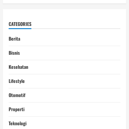
CATEGORIES
Berita
Bisnis
Kesehatan
Lifestyle
Otomotif
Properti
Teknologi