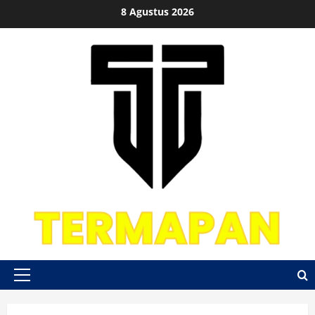
Skip
8 Agustus 2026
to
content
Primary
Menu