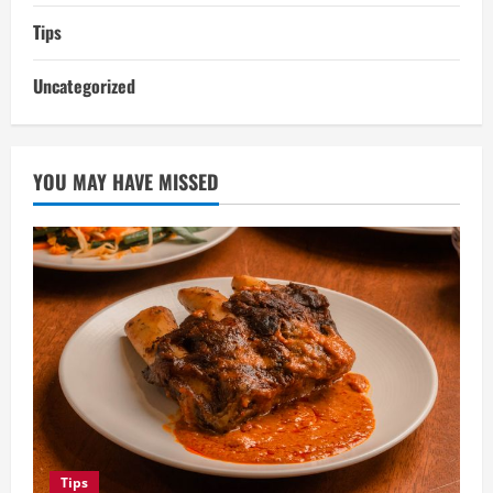
Tips
Uncategorized
YOU MAY HAVE MISSED
Tips