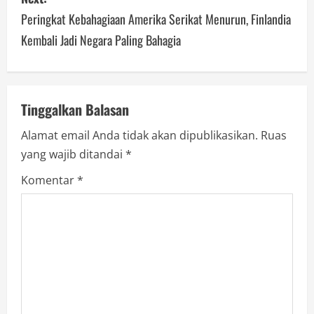
t
Peringkat Kebahagiaan Amerika Serikat Menurun, Finlandia
n
Kembali Jadi Negara Paling Bahagia
a
v
Tinggalkan Balasan
i
Alamat email Anda tidak akan dipublikasikan.
Ruas
g
yang wajib ditandai
*
a
Komentar
*
t
i
o
n