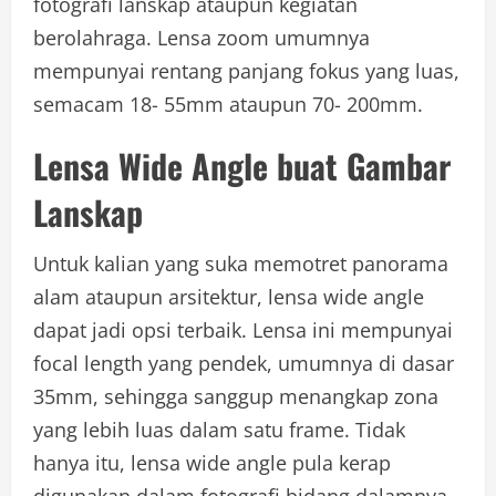
fotografi lanskap ataupun kegiatan
berolahraga. Lensa zoom umumnya
mempunyai rentang panjang fokus yang luas,
semacam 18- 55mm ataupun 70- 200mm.
Lensa Wide Angle buat Gambar
Lanskap
Untuk kalian yang suka memotret panorama
alam ataupun arsitektur, lensa wide angle
dapat jadi opsi terbaik. Lensa ini mempunyai
focal length yang pendek, umumnya di dasar
35mm, sehingga sanggup menangkap zona
yang lebih luas dalam satu frame. Tidak
hanya itu, lensa wide angle pula kerap
digunakan dalam fotografi bidang dalamnya