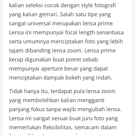
kalian seleksi cocok dengan style fotografi
yang kalian gemari. Salah satu tipe yang
sangat universal merupakan lensa prime.
Lensa ini mempunyai focal length senantiasa
serta umumnya menciptakan foto yang lebih
tajam dibanding lensa zoom. Lensa prime
kerap digunakan buat potret sebab
mempunyai aperture besar yang dapat
menciptakan dampak bokeh yang indah.
Tidak hanya itu, terdapat pula lensa zoom
yang membolehkan kalian mengganti
panjang fokus tanpa wajib mengubah lensa.
Lensa ini sangat sesuai buat juru foto yang
memerlukan fleksibilitas, semacam dalam