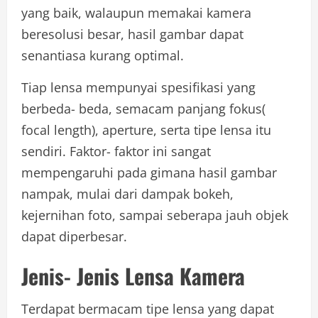
yang baik, walaupun memakai kamera
beresolusi besar, hasil gambar dapat
senantiasa kurang optimal.
Tiap lensa mempunyai spesifikasi yang
berbeda- beda, semacam panjang fokus(
focal length), aperture, serta tipe lensa itu
sendiri. Faktor- faktor ini sangat
mempengaruhi pada gimana hasil gambar
nampak, mulai dari dampak bokeh,
kejernihan foto, sampai seberapa jauh objek
dapat diperbesar.
Jenis- Jenis Lensa Kamera
Terdapat bermacam tipe lensa yang dapat