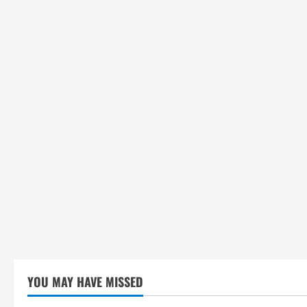
YOU MAY HAVE MISSED