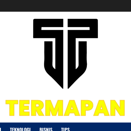
I
TEKNOLOGI
BISNIS
TIPS