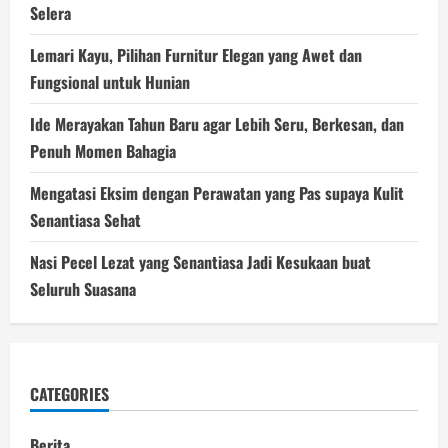
Selera
Lemari Kayu, Pilihan Furnitur Elegan yang Awet dan
Fungsional untuk Hunian
Ide Merayakan Tahun Baru agar Lebih Seru, Berkesan, dan
Penuh Momen Bahagia
Mengatasi Eksim dengan Perawatan yang Pas supaya Kulit
Senantiasa Sehat
Nasi Pecel Lezat yang Senantiasa Jadi Kesukaan buat
Seluruh Suasana
CATEGORIES
Berita