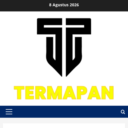
Skip
8 Agustus 2026
to
content
Primary
Menu