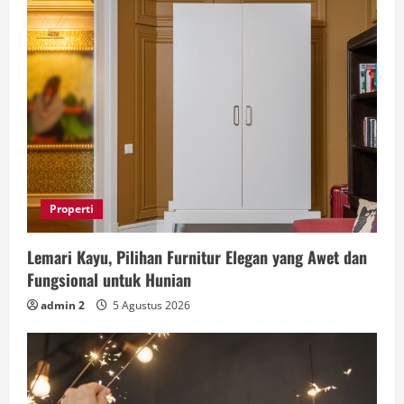
Properti
Lemari Kayu, Pilihan Furnitur Elegan yang Awet dan
Fungsional untuk Hunian
admin 2
5 Agustus 2026